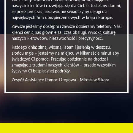
Od 19 lat prowadzimy naszą rodzinną firmę dbając o
naszych klientów i rozwijając się dla Ciebie. Jesteśmy dumni,
że przez ten czas niezawodnie świadczymy usługi dla
największych firm ubezpieczeniowych w kraju i Europie.
Zawsze jesteśmy dostępni i zawsze odbieramy telefony. Nasi
klienci cenią nas głównie za: czas obsługi, wysoką kulturę
naszych kierowców, niezawodność i precyzyjność.
Każdego dnia: zimą, wiosną, latem i jesienią w deszczu,
słońcu mgle – jesteśmy na miejscu w kilkanaście minut aby
świadczyć Ci pomoc. Pracując codziennie na drodze i
zmagając z trudami naszych klientów – przede wszystkim
życzymy Ci bezpiecznej podróży.
Zespół Assistance Pomoc Drogowa - Mirosław Sikora