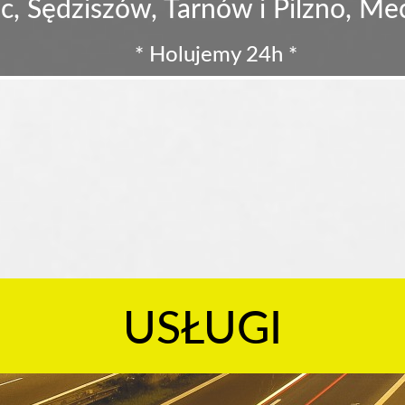
c, Sędziszów, Tarnów i Pilzno, M
* Holujemy 24h *
USŁUGI