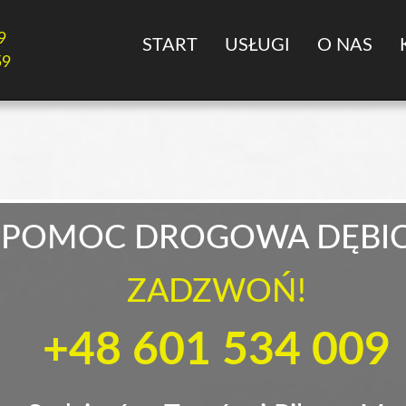
9
START
USŁUGI
O NAS
59
POMOC DROGOWA DĘBI
ZADZWOŃ!
+48 601 534 009