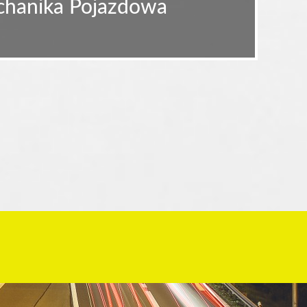
echanika Pojazdowa