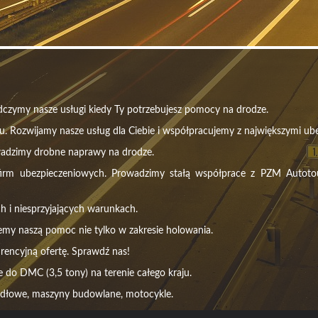
czymy nasze usługi kiedy Ty potrzebujesz pomocy na drodze.
u. Rozwijamy nasze usług dla Ciebie i współpracujemy z największymi ube
wadzimy drobne naprawy na drodze.
m ubezpieczeniowych. Prowadzimy stałą współprace z PZM Autotour, 
h i niesprzyjających warunkach.
emy naszą pomoc nie tylko w zakresie holowania.
rencyjną ofertę. Sprawdź nas!
do DMC (3,5 tony) na terenie całego kraju.
idłowe, maszyny budowlane, motocykle.