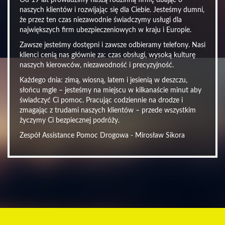
Od 19 lat prowadzimy naszą rodzinną firmę dbając o
naszych klientów i rozwijając się dla Ciebie. Jesteśmy dumni,
że przez ten czas niezawodnie świadczymy usługi dla
największych firm ubezpieczeniowych w kraju i Europie.
Zawsze jesteśmy dostępni i zawsze odbieramy telefony. Nasi
klienci cenią nas głównie za: czas obsługi, wysoką kulturę
naszych kierowców, niezawodność i precyzyjność.
Każdego dnia: zimą, wiosną, latem i jesienią w deszczu,
słońcu mgle – jesteśmy na miejscu w kilkanaście minut aby
świadczyć Ci pomoc. Pracując codziennie na drodze i
zmagając z trudami naszych klientów – przede wszystkim
życzymy Ci bezpiecznej podróży.
Zespół Assistance Pomoc Drogowa - Mirosław Sikora