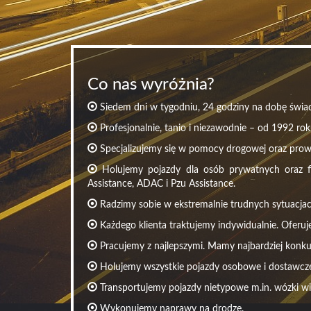
Co nas wyróżnia?
Siedem dni w tygodniu, 24 godziny na dobę świad
Profesjonalnie, tanio i niezawodnie – od 1992 rok
Specjalizujemy się w pomocy drogowej oraz pro
Holujemy pojazdy dla osób prywatnych oraz fir
Assistance, ADAC i Pzu Assistance.
Radzimy sobie w ekstremalnie trudnych sytuacjac
Każdego klienta traktujemy indywidualnie. Oferuj
Pracujemy z najlepszymi. Mamy najbardziej konku
Holujemy wszystkie pojazdy osobowe i dostawcze 
Transportujemy pojazdy nietypowe m.in. wózki w
Wykonujemy naprawy na drodze.