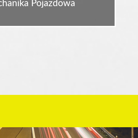
echanika Pojazdowa