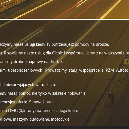
czymy nasze usługi kiedy Ty potrzebujesz pomocy na drodze.
u. Rozwijamy nasze usług dla Ciebie i współpracujemy z największymi ube
wadzimy drobne naprawy na drodze.
m ubezpieczeniowych. Prowadzimy stałą współprace z PZM Autotour, 
h i niesprzyjających warunkach.
emy naszą pomoc nie tylko w zakresie holowania.
rencyjną ofertę. Sprawdź nas!
do DMC (3,5 tony) na terenie całego kraju.
idłowe, maszyny budowlane, motocykle.