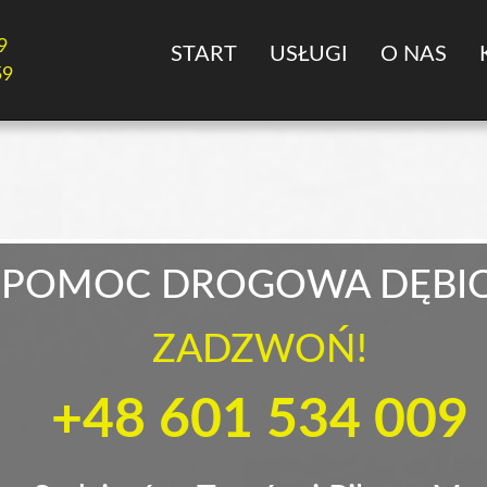
9
START
USŁUGI
O NAS
59
POMOC DROGOWA DĘBI
ZADZWOŃ!
+48 601 534 009