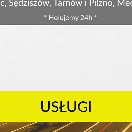
c, Sędziszów, Tarnów i Pilzno, M
* Holujemy 24h *
USŁUGI