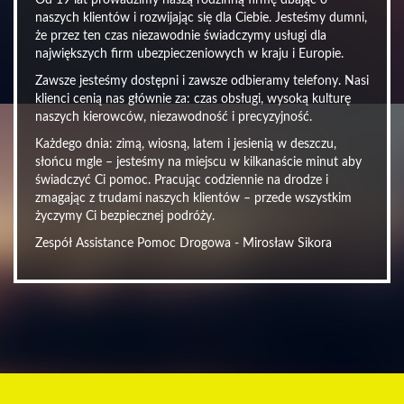
Od 19 lat prowadzimy naszą rodzinną firmę dbając o
naszych klientów i rozwijając się dla Ciebie. Jesteśmy dumni,
że przez ten czas niezawodnie świadczymy usługi dla
największych firm ubezpieczeniowych w kraju i Europie.
Zawsze jesteśmy dostępni i zawsze odbieramy telefony. Nasi
klienci cenią nas głównie za: czas obsługi, wysoką kulturę
naszych kierowców, niezawodność i precyzyjność.
Każdego dnia: zimą, wiosną, latem i jesienią w deszczu,
słońcu mgle – jesteśmy na miejscu w kilkanaście minut aby
świadczyć Ci pomoc. Pracując codziennie na drodze i
zmagając z trudami naszych klientów – przede wszystkim
życzymy Ci bezpiecznej podróży.
Zespół Assistance Pomoc Drogowa - Mirosław Sikora