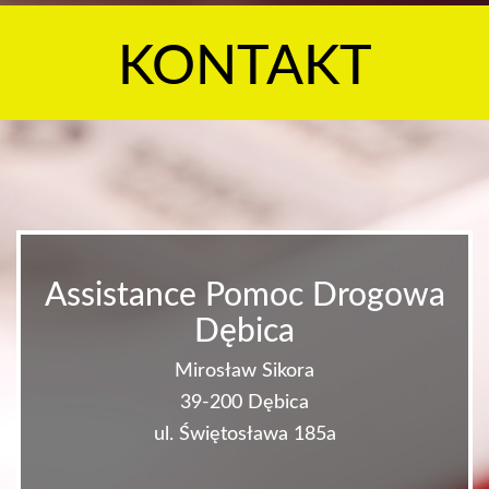
KONTAKT
Assistance Pomoc Drogowa
Dębica
Mirosław Sikora
39-200 Dębica
ul. Świętosława 185a