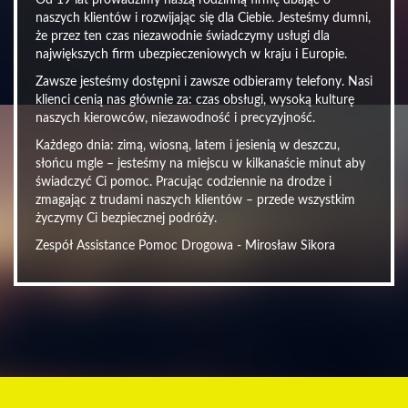
Od 19 lat prowadzimy naszą rodzinną firmę dbając o
naszych klientów i rozwijając się dla Ciebie. Jesteśmy dumni,
że przez ten czas niezawodnie świadczymy usługi dla
największych firm ubezpieczeniowych w kraju i Europie.
Zawsze jesteśmy dostępni i zawsze odbieramy telefony. Nasi
klienci cenią nas głównie za: czas obsługi, wysoką kulturę
naszych kierowców, niezawodność i precyzyjność.
Każdego dnia: zimą, wiosną, latem i jesienią w deszczu,
słońcu mgle – jesteśmy na miejscu w kilkanaście minut aby
świadczyć Ci pomoc. Pracując codziennie na drodze i
zmagając z trudami naszych klientów – przede wszystkim
życzymy Ci bezpiecznej podróży.
Zespół Assistance Pomoc Drogowa - Mirosław Sikora