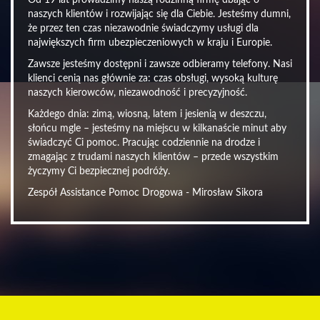
Od 19 lat prowadzimy naszą rodzinną firmę dbając o
naszych klientów i rozwijając się dla Ciebie. Jesteśmy dumni,
że przez ten czas niezawodnie świadczymy usługi dla
największych firm ubezpieczeniowych w kraju i Europie.
Zawsze jesteśmy dostępni i zawsze odbieramy telefony. Nasi
klienci cenią nas głównie za: czas obsługi, wysoką kulturę
naszych kierowców, niezawodność i precyzyjność.
Każdego dnia: zimą, wiosną, latem i jesienią w deszczu,
słońcu mgle – jesteśmy na miejscu w kilkanaście minut aby
świadczyć Ci pomoc. Pracując codziennie na drodze i
zmagając z trudami naszych klientów – przede wszystkim
życzymy Ci bezpiecznej podróży.
Zespół Assistance Pomoc Drogowa - Mirosław Sikora