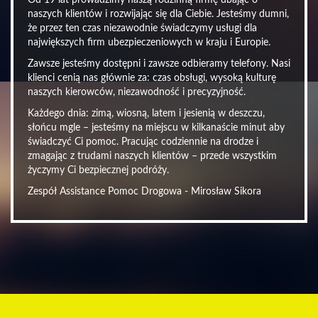
Od 19 lat prowadzimy naszą rodzinną firmę dbając o
naszych klientów i rozwijając się dla Ciebie. Jesteśmy dumni,
że przez ten czas niezawodnie świadczymy usługi dla
największych firm ubezpieczeniowych w kraju i Europie.
Zawsze jesteśmy dostępni i zawsze odbieramy telefony. Nasi
klienci cenią nas głównie za: czas obsługi, wysoką kulturę
naszych kierowców, niezawodność i precyzyjność.
Każdego dnia: zimą, wiosną, latem i jesienią w deszczu,
słońcu mgle – jesteśmy na miejscu w kilkanaście minut aby
świadczyć Ci pomoc. Pracując codziennie na drodze i
zmagając z trudami naszych klientów – przede wszystkim
życzymy Ci bezpiecznej podróży.
Zespół Assistance Pomoc Drogowa - Mirosław Sikora