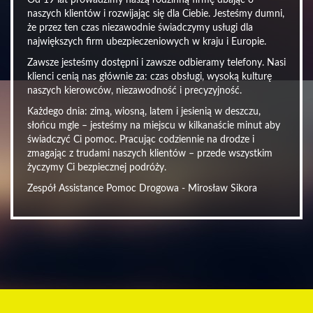
Od 19 lat prowadzimy naszą rodzinną firmę dbając o
naszych klientów i rozwijając się dla Ciebie. Jesteśmy dumni,
że przez ten czas niezawodnie świadczymy usługi dla
największych firm ubezpieczeniowych w kraju i Europie.
Zawsze jesteśmy dostępni i zawsze odbieramy telefony. Nasi
klienci cenią nas głównie za: czas obsługi, wysoką kulturę
naszych kierowców, niezawodność i precyzyjność.
Każdego dnia: zimą, wiosną, latem i jesienią w deszczu,
słońcu mgle – jesteśmy na miejscu w kilkanaście minut aby
świadczyć Ci pomoc. Pracując codziennie na drodze i
zmagając z trudami naszych klientów – przede wszystkim
życzymy Ci bezpiecznej podróży.
Zespół Assistance Pomoc Drogowa - Mirosław Sikora