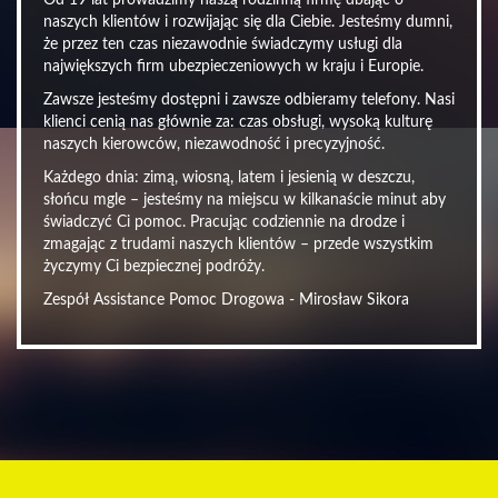
Od 19 lat prowadzimy naszą rodzinną firmę dbając o
naszych klientów i rozwijając się dla Ciebie. Jesteśmy dumni,
że przez ten czas niezawodnie świadczymy usługi dla
największych firm ubezpieczeniowych w kraju i Europie.
Zawsze jesteśmy dostępni i zawsze odbieramy telefony. Nasi
klienci cenią nas głównie za: czas obsługi, wysoką kulturę
naszych kierowców, niezawodność i precyzyjność.
Każdego dnia: zimą, wiosną, latem i jesienią w deszczu,
słońcu mgle – jesteśmy na miejscu w kilkanaście minut aby
świadczyć Ci pomoc. Pracując codziennie na drodze i
zmagając z trudami naszych klientów – przede wszystkim
życzymy Ci bezpiecznej podróży.
Zespół Assistance Pomoc Drogowa - Mirosław Sikora