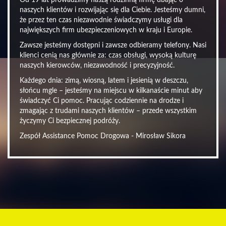
Od 19 lat prowadzimy naszą rodzinną firmę dbając o
naszych klientów i rozwijając się dla Ciebie. Jesteśmy dumni,
że przez ten czas niezawodnie świadczymy usługi dla
największych firm ubezpieczeniowych w kraju i Europie.
Zawsze jesteśmy dostępni i zawsze odbieramy telefony. Nasi
klienci cenią nas głównie za: czas obsługi, wysoką kulturę
naszych kierowców, niezawodność i precyzyjność.
Każdego dnia: zimą, wiosną, latem i jesienią w deszczu,
słońcu mgle – jesteśmy na miejscu w kilkanaście minut aby
świadczyć Ci pomoc. Pracując codziennie na drodze i
zmagając z trudami naszych klientów – przede wszystkim
życzymy Ci bezpiecznej podróży.
Zespół Assistance Pomoc Drogowa - Mirosław Sikora