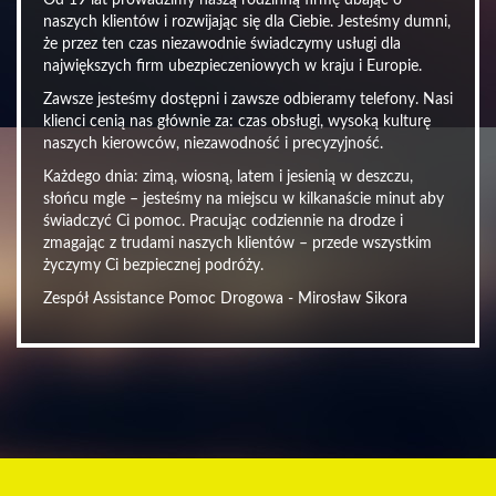
Od 19 lat prowadzimy naszą rodzinną firmę dbając o
naszych klientów i rozwijając się dla Ciebie. Jesteśmy dumni,
że przez ten czas niezawodnie świadczymy usługi dla
największych firm ubezpieczeniowych w kraju i Europie.
Zawsze jesteśmy dostępni i zawsze odbieramy telefony. Nasi
klienci cenią nas głównie za: czas obsługi, wysoką kulturę
naszych kierowców, niezawodność i precyzyjność.
Każdego dnia: zimą, wiosną, latem i jesienią w deszczu,
słońcu mgle – jesteśmy na miejscu w kilkanaście minut aby
świadczyć Ci pomoc. Pracując codziennie na drodze i
zmagając z trudami naszych klientów – przede wszystkim
życzymy Ci bezpiecznej podróży.
Zespół Assistance Pomoc Drogowa - Mirosław Sikora