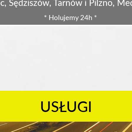
c, Sędziszów, Tarnów i Pilzno, M
* Holujemy 24h *
USŁUGI