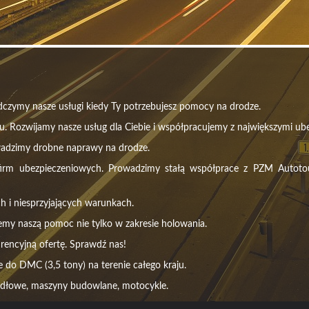
czymy nasze usługi kiedy Ty potrzebujesz pomocy na drodze.
u. Rozwijamy nasze usług dla Ciebie i współpracujemy z największymi ube
wadzimy drobne naprawy na drodze.
m ubezpieczeniowych. Prowadzimy stałą współprace z PZM Autotour, 
h i niesprzyjających warunkach.
emy naszą pomoc nie tylko w zakresie holowania.
rencyjną ofertę. Sprawdź nas!
do DMC (3,5 tony) na terenie całego kraju.
idłowe, maszyny budowlane, motocykle.