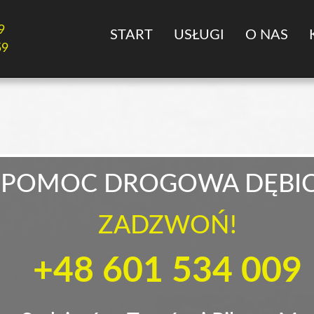
9
START
USŁUGI
O NAS
59
POMOC DROGOWA DĘBI
ZADZWOŃ!
+48 601 534 009