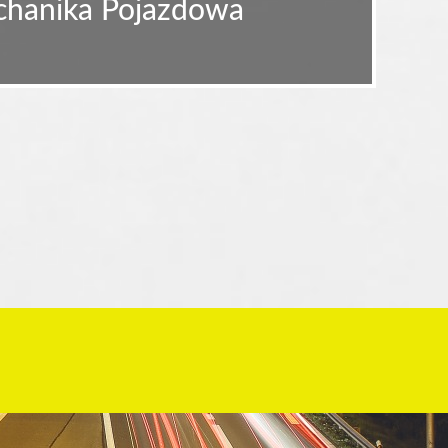
echanika Pojazdowa