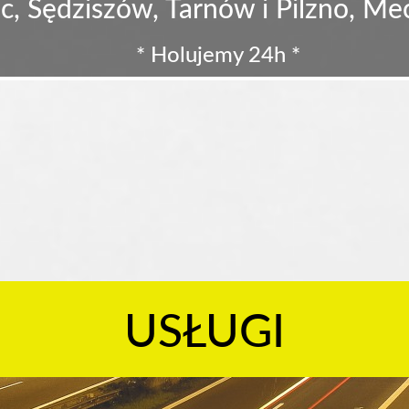
c, Sędziszów, Tarnów i Pilzno, M
* Holujemy 24h *
USŁUGI