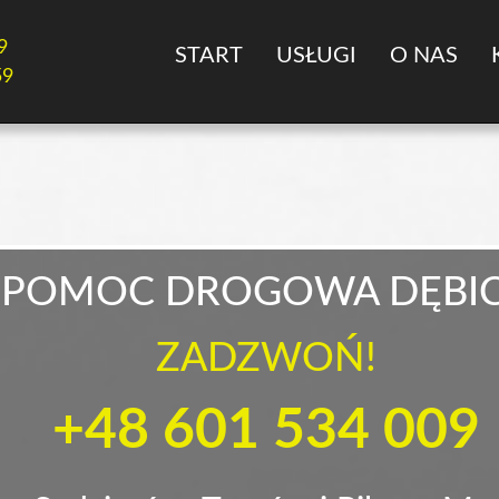
9
START
USŁUGI
O NAS
59
POMOC DROGOWA DĘBI
ZADZWOŃ!
+48 601 534 009