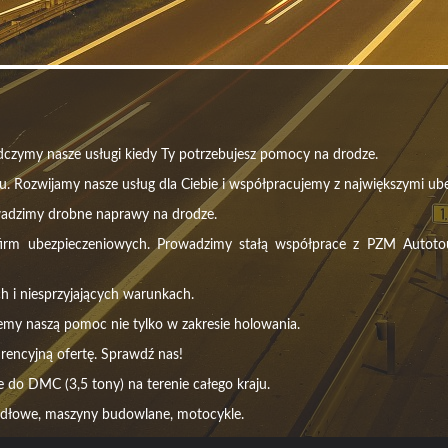
czymy nasze usługi kiedy Ty potrzebujesz pomocy na drodze.
u. Rozwijamy nasze usług dla Ciebie i współpracujemy z największymi ube
wadzimy drobne naprawy na drodze.
m ubezpieczeniowych. Prowadzimy stałą współprace z PZM Autotour, 
h i niesprzyjających warunkach.
emy naszą pomoc nie tylko w zakresie holowania.
rencyjną ofertę. Sprawdź nas!
do DMC (3,5 tony) na terenie całego kraju.
idłowe, maszyny budowlane, motocykle.