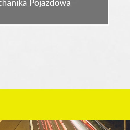
echanika Pojazdowa