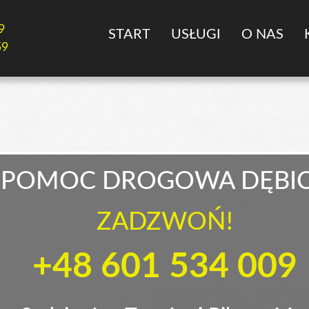
9
START
USŁUGI
O NAS
59
POMOC DROGOWA DĘBI
ZADZWOŃ!
+48 601 534 009