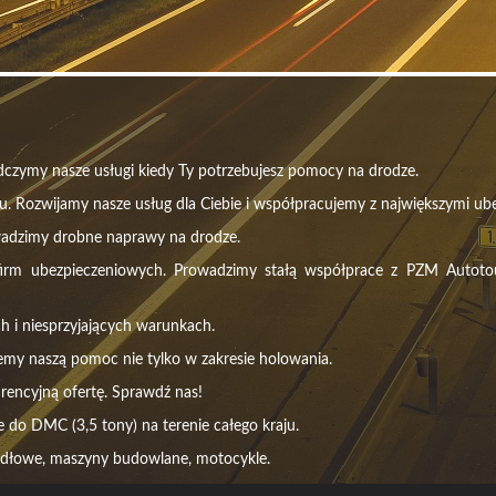
czymy nasze usługi kiedy Ty potrzebujesz pomocy na drodze.
u. Rozwijamy nasze usług dla Ciebie i współpracujemy z największymi ube
wadzimy drobne naprawy na drodze.
m ubezpieczeniowych. Prowadzimy stałą współprace z PZM Autotour, 
h i niesprzyjających warunkach.
emy naszą pomoc nie tylko w zakresie holowania.
rencyjną ofertę. Sprawdź nas!
do DMC (3,5 tony) na terenie całego kraju.
idłowe, maszyny budowlane, motocykle.