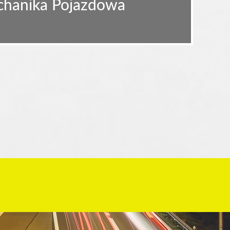
echanika Pojazdowa