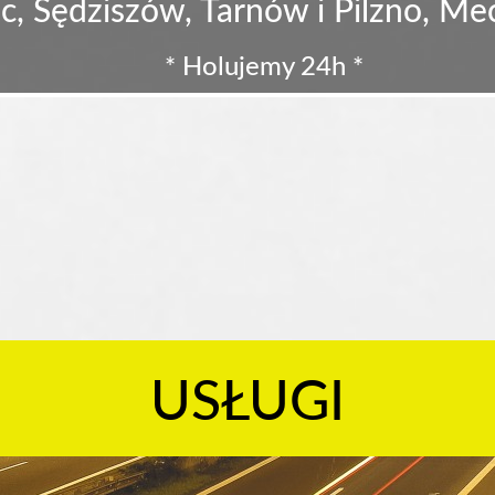
c, Sędziszów, Tarnów i Pilzno, M
* Holujemy 24h *
USŁUGI