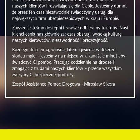
Od 19 lat prowadzimy naszą rodzinną firmę dbając o
naszych klientów i rozwijając się dla Ciebie. Jesteśmy dumni,
że przez ten czas niezawodnie świadczymy usługi dla
największych firm ubezpieczeniowych w kraju i Europie.
Zawsze jesteśmy dostępni i zawsze odbieramy telefony. Nasi
klienci cenią nas głównie za: czas obsługi, wysoką kulturę
naszych kierowców, niezawodność i precyzyjność.
Każdego dnia: zimą, wiosną, latem i jesienią w deszczu,
słońcu mgle – jesteśmy na miejscu w kilkanaście minut aby
świadczyć Ci pomoc. Pracując codziennie na drodze i
zmagając z trudami naszych klientów – przede wszystkim
życzymy Ci bezpiecznej podróży.
Zespół Assistance Pomoc Drogowa - Mirosław Sikora