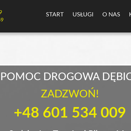
9
START
USŁUGI
O NAS
59
POMOC DROGOWA DĘBI
ZADZWOŃ!
+48 601 534 009