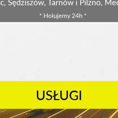
c, Sędziszów, Tarnów i Pilzno, M
* Holujemy 24h *
USŁUGI