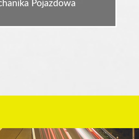
echanika Pojazdowa