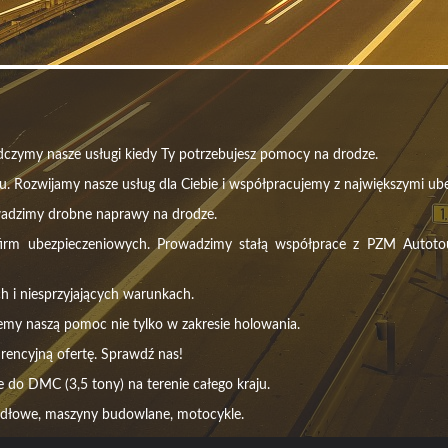
czymy nasze usługi kiedy Ty potrzebujesz pomocy na drodze.
u. Rozwijamy nasze usług dla Ciebie i współpracujemy z największymi ube
wadzimy drobne naprawy na drodze.
m ubezpieczeniowych. Prowadzimy stałą współprace z PZM Autotour, 
h i niesprzyjających warunkach.
emy naszą pomoc nie tylko w zakresie holowania.
rencyjną ofertę. Sprawdź nas!
do DMC (3,5 tony) na terenie całego kraju.
idłowe, maszyny budowlane, motocykle.