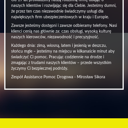
Od 19 lat prowadzimy naszą rodzinną firmę dbając o
naszych klientów i rozwijając się dla Ciebie. Jesteśmy dumni,
że przez ten czas niezawodnie świadczymy usługi dla
największych firm ubezpieczeniowych w kraju i Europie.
Zawsze jesteśmy dostępni i zawsze odbieramy telefony. Nasi
klienci cenią nas głównie za: czas obsługi, wysoką kulturę
naszych kierowców, niezawodność i precyzyjność.
Każdego dnia: zimą, wiosną, latem i jesienią w deszczu,
słońcu mgle – jesteśmy na miejscu w kilkanaście minut aby
świadczyć Ci pomoc. Pracując codziennie na drodze i
zmagając z trudami naszych klientów – przede wszystkim
życzymy Ci bezpiecznej podróży.
Zespół Assistance Pomoc Drogowa - Mirosław Sikora