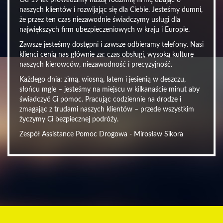
Od 19 lat prowadzimy naszą rodzinną firmę dbając o
naszych klientów i rozwijając się dla Ciebie. Jesteśmy dumni,
że przez ten czas niezawodnie świadczymy usługi dla
największych firm ubezpieczeniowych w kraju i Europie.
Zawsze jesteśmy dostępni i zawsze odbieramy telefony. Nasi
klienci cenią nas głównie za: czas obsługi, wysoką kulturę
naszych kierowców, niezawodność i precyzyjność.
Każdego dnia: zimą, wiosną, latem i jesienią w deszczu,
słońcu mgle – jesteśmy na miejscu w kilkanaście minut aby
świadczyć Ci pomoc. Pracując codziennie na drodze i
zmagając z trudami naszych klientów – przede wszystkim
życzymy Ci bezpiecznej podróży.
Zespół Assistance Pomoc Drogowa - Mirosław Sikora