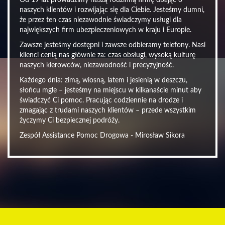
Od 19 lat prowadzimy naszą rodzinną firmę dbając o
naszych klientów i rozwijając się dla Ciebie. Jesteśmy dumni,
że przez ten czas niezawodnie świadczymy usługi dla
największych firm ubezpieczeniowych w kraju i Europie.
Zawsze jesteśmy dostępni i zawsze odbieramy telefony. Nasi
klienci cenią nas głównie za: czas obsługi, wysoką kulturę
naszych kierowców, niezawodność i precyzyjność.
Każdego dnia: zimą, wiosną, latem i jesienią w deszczu,
słońcu mgle – jesteśmy na miejscu w kilkanaście minut aby
świadczyć Ci pomoc. Pracując codziennie na drodze i
zmagając z trudami naszych klientów – przede wszystkim
życzymy Ci bezpiecznej podróży.
Zespół Assistance Pomoc Drogowa - Mirosław Sikora