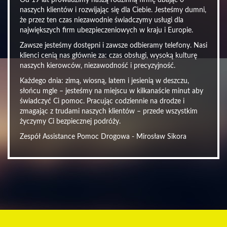
Od 19 lat prowadzimy naszą rodzinną firmę dbając o
naszych klientów i rozwijając się dla Ciebie. Jesteśmy dumni,
że przez ten czas niezawodnie świadczymy usługi dla
największych firm ubezpieczeniowych w kraju i Europie.
Zawsze jesteśmy dostępni i zawsze odbieramy telefony. Nasi
klienci cenią nas głównie za: czas obsługi, wysoką kulturę
naszych kierowców, niezawodność i precyzyjność.
Każdego dnia: zimą, wiosną, latem i jesienią w deszczu,
słońcu mgle – jesteśmy na miejscu w kilkanaście minut aby
świadczyć Ci pomoc. Pracując codziennie na drodze i
zmagając z trudami naszych klientów – przede wszystkim
życzymy Ci bezpiecznej podróży.
Zespół Assistance Pomoc Drogowa - Mirosław Sikora