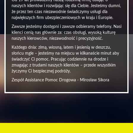
Od 19 lat prowadzimy naszą rodzinną firmę dbając o
naszych klientów i rozwijając się dla Ciebie. Jesteśmy dumni,
że przez ten czas niezawodnie świadczymy usługi dla
największych firm ubezpieczeniowych w kraju i Europie.
Zawsze jesteśmy dostępni i zawsze odbieramy telefony. Nasi
klienci cenią nas głównie za: czas obsługi, wysoką kulturę
naszych kierowców, niezawodność i precyzyjność.
Każdego dnia: zimą, wiosną, latem i jesienią w deszczu,
słońcu mgle – jesteśmy na miejscu w kilkanaście minut aby
świadczyć Ci pomoc. Pracując codziennie na drodze i
zmagając z trudami naszych klientów – przede wszystkim
życzymy Ci bezpiecznej podróży.
Zespół Assistance Pomoc Drogowa - Mirosław Sikora