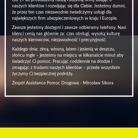
Od 19 lat prowadzimy naszą rodzinną firmę dbając o
naszych klientów i rozwijając się dla Ciebie. Jesteśmy dumni,
że przez ten czas niezawodnie świadczymy usługi dla
największych firm ubezpieczeniowych w kraju i Europie.
Zawsze jesteśmy dostępni i zawsze odbieramy telefony. Nasi
klienci cenią nas głównie za: czas obsługi, wysoką kulturę
naszych kierowców, niezawodność i precyzyjność.
Każdego dnia: zimą, wiosną, latem i jesienią w deszczu,
słońcu mgle – jesteśmy na miejscu w kilkanaście minut aby
świadczyć Ci pomoc. Pracując codziennie na drodze i
zmagając z trudami naszych klientów – przede wszystkim
życzymy Ci bezpiecznej podróży.
Zespół Assistance Pomoc Drogowa - Mirosław Sikora