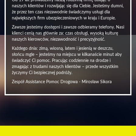
Od 19 lat prowadzimy naszą rodzinną firmę dbając o
naszych klientów i rozwijając się dla Ciebie. Jesteśmy dumni,
że przez ten czas niezawodnie świadczymy usługi dla
największych firm ubezpieczeniowych w kraju i Europie.
Zawsze jesteśmy dostępni i zawsze odbieramy telefony. Nasi
klienci cenią nas głównie za: czas obsługi, wysoką kulturę
naszych kierowców, niezawodność i precyzyjność.
Każdego dnia: zimą, wiosną, latem i jesienią w deszczu,
słońcu mgle – jesteśmy na miejscu w kilkanaście minut aby
świadczyć Ci pomoc. Pracując codziennie na drodze i
zmagając z trudami naszych klientów – przede wszystkim
życzymy Ci bezpiecznej podróży.
Zespół Assistance Pomoc Drogowa - Mirosław Sikora