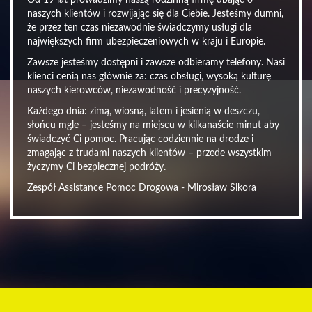
Od 19 lat prowadzimy naszą rodzinną firmę dbając o
naszych klientów i rozwijając się dla Ciebie. Jesteśmy dumni,
że przez ten czas niezawodnie świadczymy usługi dla
największych firm ubezpieczeniowych w kraju i Europie.
Zawsze jesteśmy dostępni i zawsze odbieramy telefony. Nasi
klienci cenią nas głównie za: czas obsługi, wysoką kulturę
naszych kierowców, niezawodność i precyzyjność.
Każdego dnia: zimą, wiosną, latem i jesienią w deszczu,
słońcu mgle – jesteśmy na miejscu w kilkanaście minut aby
świadczyć Ci pomoc. Pracując codziennie na drodze i
zmagając z trudami naszych klientów – przede wszystkim
życzymy Ci bezpiecznej podróży.
Zespół Assistance Pomoc Drogowa - Mirosław Sikora