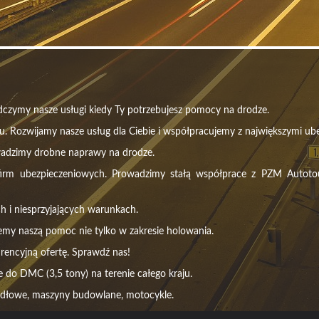
czymy nasze usługi kiedy Ty potrzebujesz pomocy na drodze.
u. Rozwijamy nasze usług dla Ciebie i współpracujemy z największymi ube
wadzimy drobne naprawy na drodze.
m ubezpieczeniowych. Prowadzimy stałą współprace z PZM Autotour, 
h i niesprzyjających warunkach.
emy naszą pomoc nie tylko w zakresie holowania.
rencyjną ofertę. Sprawdź nas!
do DMC (3,5 tony) na terenie całego kraju.
idłowe, maszyny budowlane, motocykle.