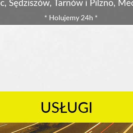
c, Sędziszów, Tarnów i Pilzno, M
* Holujemy 24h *
USŁUGI