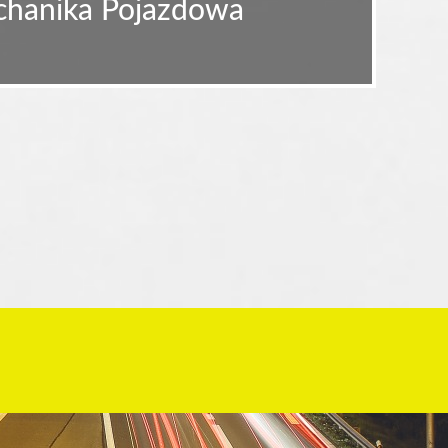
echanika Pojazdowa