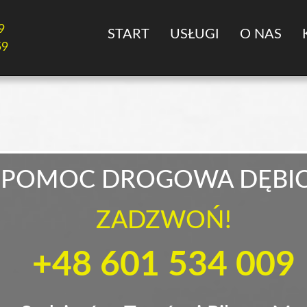
9
START
USŁUGI
O NAS
59
POMOC DROGOWA DĘBI
ZADZWOŃ!
+48 601 534 009