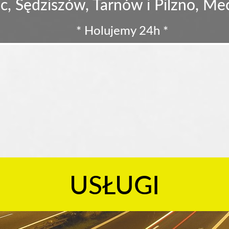
c, Sędziszów, Tarnów i Pilzno, M
* Holujemy 24h *
USŁUGI