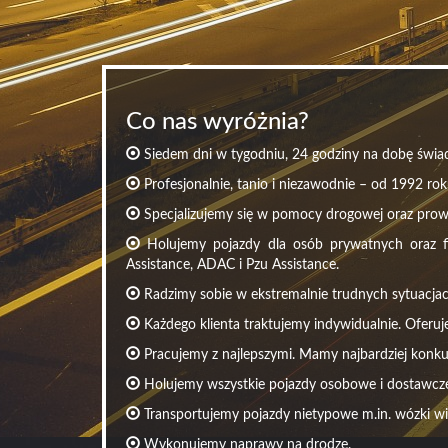
Co nas wyróżnia?
Siedem dni w tygodniu, 24 godziny na dobę świad
Profesjonalnie, tanio i niezawodnie – od 1992 rok
Specjalizujemy się w pomocy drogowej oraz pro
Holujemy pojazdy dla osób prywatnych oraz fir
Assistance, ADAC i Pzu Assistance.
Radzimy sobie w ekstremalnie trudnych sytuacjac
Każdego klienta traktujemy indywidualnie. Oferuj
Pracujemy z najlepszymi. Mamy najbardziej konku
Holujemy wszystkie pojazdy osobowe i dostawcze 
Transportujemy pojazdy nietypowe m.in. wózki w
Wykonujemy naprawy na drodze.