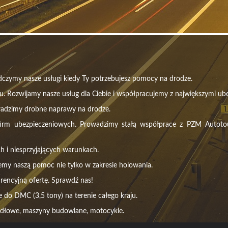
czymy nasze usługi kiedy Ty potrzebujesz pomocy na drodze.
u. Rozwijamy nasze usług dla Ciebie i współpracujemy z największymi ube
wadzimy drobne naprawy na drodze.
m ubezpieczeniowych. Prowadzimy stałą współprace z PZM Autotour, 
h i niesprzyjających warunkach.
emy naszą pomoc nie tylko w zakresie holowania.
rencyjną ofertę. Sprawdź nas!
do DMC (3,5 tony) na terenie całego kraju.
idłowe, maszyny budowlane, motocykle.