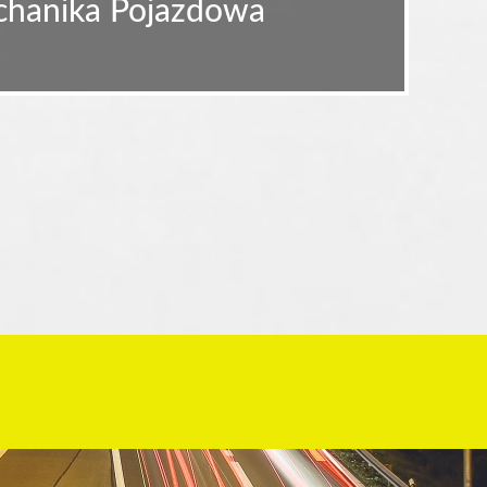
echanika Pojazdowa