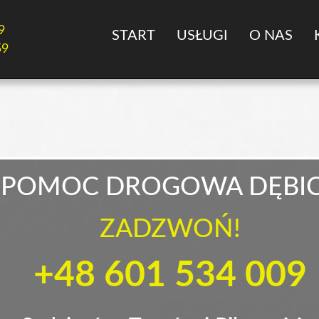
9
START
USŁUGI
O NAS
59
POMOC DROGOWA DĘBI
ZADZWOŃ!
+48 601 534 009