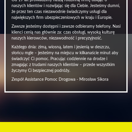
Od 19 lat prowadzimy naszą rodzinną firmę dbając o
naszych klientów i rozwijając się dla Ciebie. Jesteśmy dumni,
że przez ten czas niezawodnie świadczymy usługi dla
największych firm ubezpieczeniowych w kraju i Europie.
Zawsze jesteśmy dostępni i zawsze odbieramy telefony. Nasi
klienci cenią nas głównie za: czas obsługi, wysoką kulturę
naszych kierowców, niezawodność i precyzyjność.
Każdego dnia: zimą, wiosną, latem i jesienią w deszczu,
słońcu mgle – jesteśmy na miejscu w kilkanaście minut aby
świadczyć Ci pomoc. Pracując codziennie na drodze i
zmagając z trudami naszych klientów – przede wszystkim
życzymy Ci bezpiecznej podróży.
Zespół Assistance Pomoc Drogowa - Mirosław Sikora