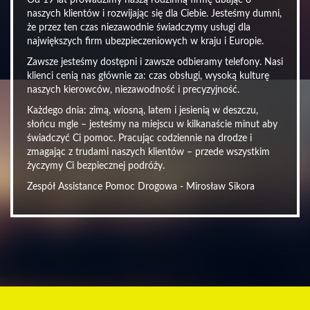
Od 19 lat prowadzimy naszą rodzinną firmę dbając o
naszych klientów i rozwijając się dla Ciebie. Jesteśmy dumni,
że przez ten czas niezawodnie świadczymy usługi dla
największych firm ubezpieczeniowych w kraju i Europie.
Zawsze jesteśmy dostępni i zawsze odbieramy telefony. Nasi
klienci cenią nas głównie za: czas obsługi, wysoką kulturę
naszych kierowców, niezawodność i precyzyjność.
Każdego dnia: zimą, wiosną, latem i jesienią w deszczu,
słońcu mgle – jesteśmy na miejscu w kilkanaście minut aby
świadczyć Ci pomoc. Pracując codziennie na drodze i
zmagając z trudami naszych klientów – przede wszystkim
życzymy Ci bezpiecznej podróży.
Zespół Assistance Pomoc Drogowa - Mirosław Sikora