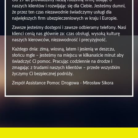
Od 19 lat prowadzimy naszą rodzinną firmę dbając o
naszych klientów i rozwijając się dla Ciebie. Jesteśmy dumni,
że przez ten czas niezawodnie świadczymy usługi dla
największych firm ubezpieczeniowych w kraju i Europie.
Zawsze jesteśmy dostępni i zawsze odbieramy telefony. Nasi
klienci cenią nas głównie za: czas obsługi, wysoką kulturę
naszych kierowców, niezawodność i precyzyjność.
Każdego dnia: zimą, wiosną, latem i jesienią w deszczu,
słońcu mgle – jesteśmy na miejscu w kilkanaście minut aby
świadczyć Ci pomoc. Pracując codziennie na drodze i
zmagając z trudami naszych klientów – przede wszystkim
życzymy Ci bezpiecznej podróży.
Zespół Assistance Pomoc Drogowa - Mirosław Sikora