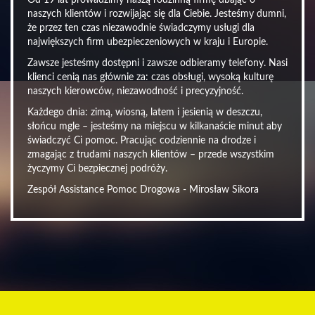
Od 19 lat prowadzimy naszą rodzinną firmę dbając o
naszych klientów i rozwijając się dla Ciebie. Jesteśmy dumni,
że przez ten czas niezawodnie świadczymy usługi dla
największych firm ubezpieczeniowych w kraju i Europie.
Zawsze jesteśmy dostępni i zawsze odbieramy telefony. Nasi
klienci cenią nas głównie za: czas obsługi, wysoką kulturę
naszych kierowców, niezawodność i precyzyjność.
Każdego dnia: zimą, wiosną, latem i jesienią w deszczu,
słońcu mgle – jesteśmy na miejscu w kilkanaście minut aby
świadczyć Ci pomoc. Pracując codziennie na drodze i
zmagając z trudami naszych klientów – przede wszystkim
życzymy Ci bezpiecznej podróży.
Zespół Assistance Pomoc Drogowa - Mirosław Sikora